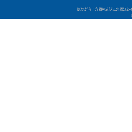
版权所有：方圆标志认证集团江苏有限公司 Copyr